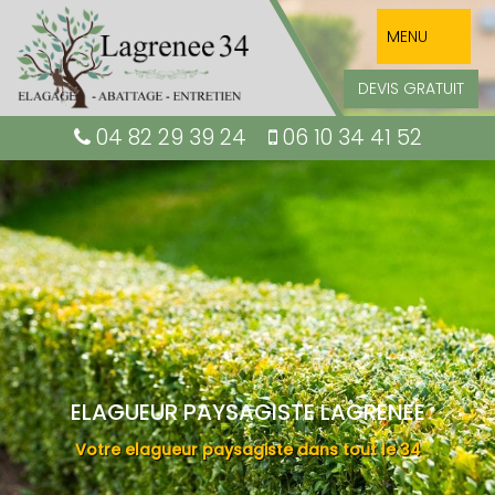
MENU
DEVIS GRATUIT
04 82 29 39 24
06 10 34 41 52
ELAGUEUR PAYSAGISTE LAGRENEE
Votre elagueur paysagiste dans tout le 34